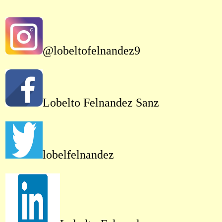
@lobeltofelnandez9
Lobelto Felnandez Sanz
lobelfelnandez